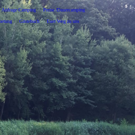
Anfrage Camping
Preise /Dauercamping
ietung
Gästebuch
Euer Weg zu uns