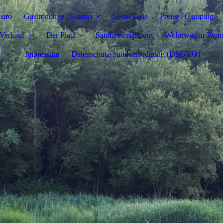
stro
Gastronomie (Saison)
Speisekarte
Preise / Camping
Verkauf
Der Platz
Sanitäreinrichtung
Wohnwagen Verm
Impressum
Datenschutzgrundverordnung (DSGVO)